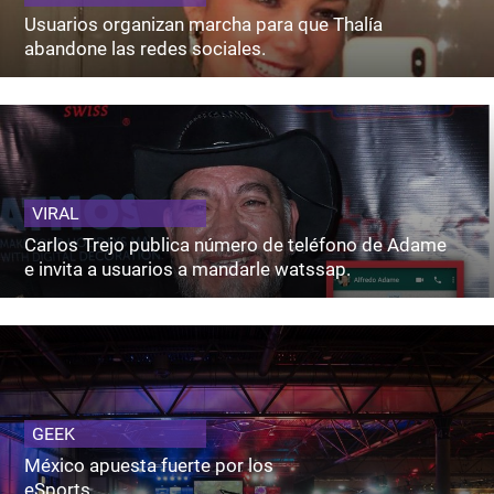
Usuarios organizan marcha para que Thalía
abandone las redes sociales.
VIRAL
Carlos Trejo publica número de teléfono de Adame
e invita a usuarios a mandarle watssap.
GEEK
México apuesta fuerte por los
eSports