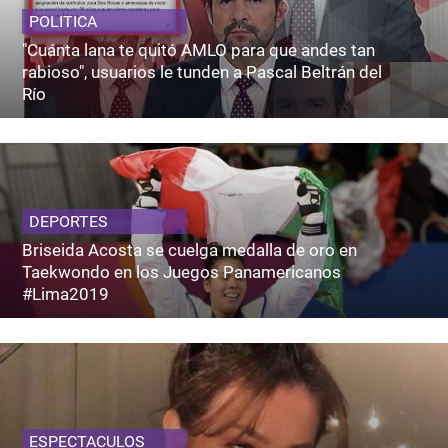
POLITICA
"Cuánta lana te quitó AMLO para que andes tan
rabioso", usuarios le tunden a Pascal Beltrán del
Río
DEPORTES
Briseida Acosta se cuelga medalla de oro en
Taekwondo en los Juegos Panamericanos
#Lima2019
ESPECTACULOS