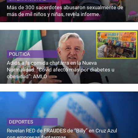
Más de 300 sacerdotes abusaron sexualmente de
más de mil niños y niñas, revela informe.
POLITICA
Adiós a la comida chatarra en la Nueva
Normalidad: “Covid afectó más por diabetes u
obesidad”: AMLO
DEPORTES
Revelan RED de FRAUDES de “Billy” en Cruz Azul
con empresas fantasmas