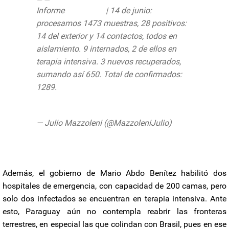
Informe
#COVID19
| 14 de junio:
procesamos 1473 muestras, 28 positivos:
14 del exterior y 14 contactos, todos en
aislamiento. 9 internados, 2 de ellos en
terapia intensiva. 3 nuevos recuperados,
sumando así 650. Total de confirmados:
1289.
#QuedateEnCasa
@msaludpy
pic.twitter.com/8alykIQCb0
— Julio Mazzoleni (@MazzoleniJulio)
June
14, 2020
Además, el gobierno de Mario Abdo Benítez habilitó dos
hospitales de emergencia, con capacidad de 200 camas, pero
solo dos infectados se encuentran en terapia intensiva. Ante
esto, Paraguay aún no contempla reabrir las fronteras
terrestres, en especial las que colindan con Brasil, pues en ese