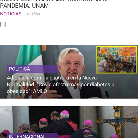
PANDEMIA: UNAM
NOTICIAS
10 años
[...]
POLITICA
Adiós a la comida chatarra en la Nueva
Normalidad: “Covid afectó más por diabetes u
obesidad”: AMLO
INTERNACIONAL