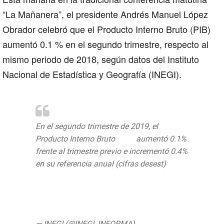
“La Mañanera”, el presidente
Andrés Manuel López
Obrador
celebró que el
Producto Interno Bruto
(PIB)
aumentó 0.1 % en el segundo trimestre, respecto al
mismo periodo de 2018, según datos del
Instituto
Nacional de Estadística y Geografía (INEGI).
En el segundo trimestre de 2019, el
Producto Interno Bruto
#PIB
aumentó 0.1%
frente al trimestre previo e incrementó 0.4%
en su referencia anual (cifras desest)
#INEGI
#ComunicadoINEGI
https://t.co/sC8BXczqXH
pic.twitter.com/RAGqLOYmIK
— INEGI (@INEGI_INFORMA)
July 31, 2019